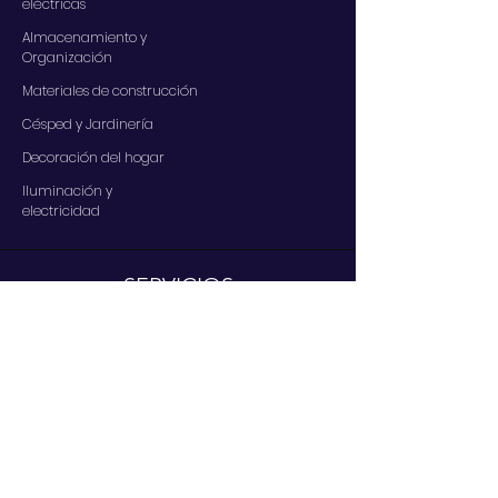
eléctricas
Almacenamiento y
Organización
Materiales de construcción
Césped y Jardinería
Decoración del hogar
Iluminación y
electricidad
SERVICIOS
Contáctenos
Nuestros servicios
Centro de ayuda
A PROPOSITO