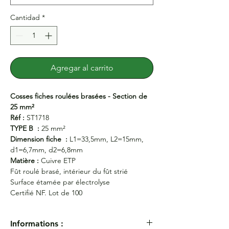
Cantidad
*
Agregar al carrito
Cosses fiches roulées brasées - Section de
25 mm²
Réf :
ST1718
TYPE B :
25 mm²
Dimension fiche :
L1=33,5mm, L2=15mm,
d1=6,7mm, d2=6,8mm
Matière :
Cuivre ETP
Fût roulé brasé, intérieur du fût strié
Surface étamée par électrolyse
Certifié NF. Lot de 100
Informations :