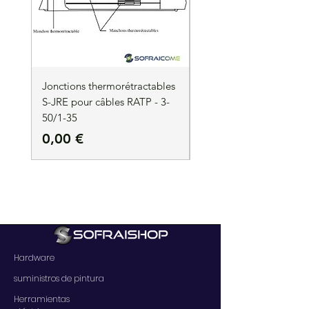
Jonctions thermorétractables
Jonctions thermorétrac
S-JRE pour câbles RATP - 3-
S-JRE pour câbles RATP
50/1-35
35/1-50
Precio
Precio
0,00 €
0,00 €
Hardware
suministros de pintura
Herramientas