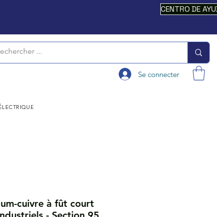
CENTRO DE AY
Se connecter
 ÉLECTRIQUE
um-cuivre à fût court
ndustriels - Section 95