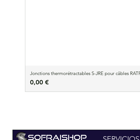
Jonctions thermorétractables S-JRE pour câbles RATP
Precio
0,00 €
SERVICIOS