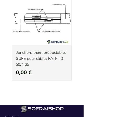
Jonctions thermorétractables
Jonctions thermorétrac
S-JRE pour câbles RATP - 3-
S-JRE pour câbles RATP
50/1-35
35/1-50
Precio
Precio
0,00 €
0,00 €