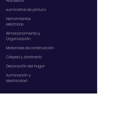
Hardware
suministros de pintura
Herramientas
eléctricas
Almacenamiento y
Organización
Materiales de construcción
Césped y Jardinería
Decoración del hogar
Iluminación y
electricidad
SERVICIOS
Contáctenos
Nuestros servicios
Centro de ayuda