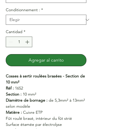
Conditionnement :
*
Cantidad
*
Agregar al carrito
Cosses à sertir roulées brasées - Section de
10 mm²
Réf :
1652
Section :
10 mm²
Diamètre de bornage :
de 5,3mm² à 13mm²
selon modèle
Matière :
Cuivre ETP
Fût roulé brasé, intérieur du fût strié
Surface étamée par électrolyse