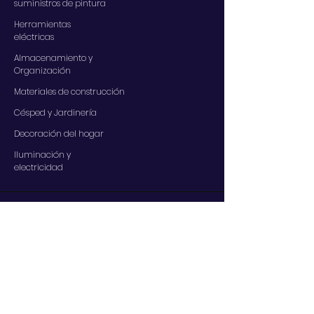
suministros de pintura
Herramientas
eléctricas
Almacenamiento y
Organización
Materiales de construcción
Césped y Jardinería
Decoración del hogar
Iluminación y
electricidad
SERVICIOS
Contáctenos
Nuestros servicios
Centro de ayuda