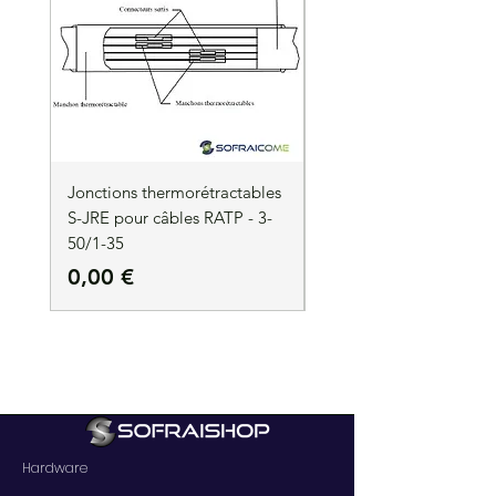
Jonctions thermorétractables
Jonctions thermorétrac
S-JRE pour câbles RATP - 3-
S-JRE pour câbles RATP
50/1-35
35/1-50
Precio
Precio
0,00 €
0,00 €
Hardware