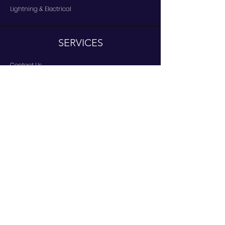
Lightning & Electrical
SERVICES
Contact Us
Services
Help Center
IN REGARDS TO
About Us
Careers
Brands
RESOURCES