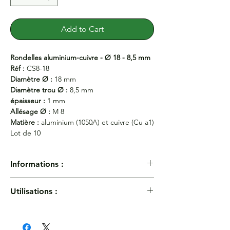
Add to Cart
Rondelles aluminium-cuivre - Ø 18 - 8,5 mm
Réf :
CS8-18
Diamètre Ø :
18 mm
Diamètre trou Ø :
8,5 mm
épaisseur :
1 mm
Allésage Ø :
M 8
Matière :
aluminium (1050A) et cuivre (Cu a1)
Lot de 10
Informations :
Rondelles aluminium-cuivre - Ø 18 - 8,5 mm
Utilisations :
Réf :
CS8-18
Diamètre Ø :
18 mm
Diamètre trou Ø :
8,5 mm
épaisseur :
1 mm