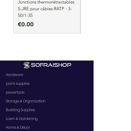
Jonctions thermorétractables
Jonctions thermorétrac
S-JRE pour câbles RATP - 3-
S-JRE pour câbles RATP
50/1-35
35/1-50
Price
Price
€0.00
€0.00
Hardware
paint supplies
powertools
Storage & Organization
Building Supplies
Lawn & Gardening
Home & Decor