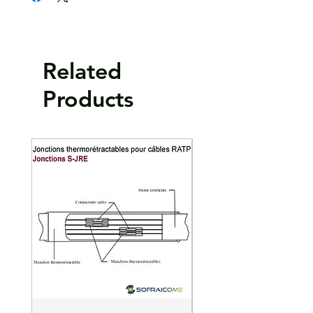
Allésage Ø :
M 8
Matière :
aluminium (1050A) et cuivre (Cu a1)
Lot de 10
Related
Products