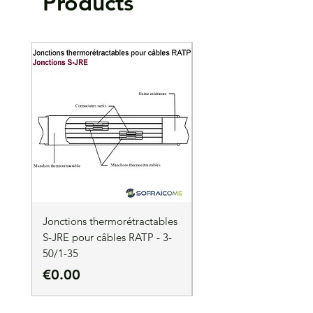
Products
bouchon
Mise en oeuvre par poinçonnage profond
étagé
Fournis avec matière isolante nécessaire au
remplissage des empreintes de
poinçonnage.
Lot de 3
Jonctions thermorétractables
Jonctions thermorétrac
S-JRE pour câbles RATP - 3-
S-JRE pour câbles RATP
50/1-35
35/1-50
Price
Price
€0.00
€0.00