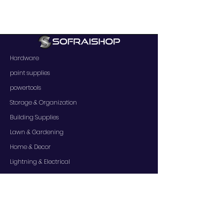
Hardware
paint supplies
powertools
Storage & Organization
Building Supplies
Lawn & Gardening
Home & Decor
Lightning & Electrical
SERVICES
Contact Us