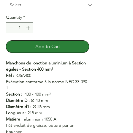
Quantity
*
Add to Cart
Manchons de jonction aluminium à Section
égales - Section 400 mm²
Réf :
RJ5A400
Exécution conforme à la norme NFC 33-090-
1
Section :
400 - 400 mm²
Diamètre D :
Ø 40 mm
Diamètre d1 :
Ø 26 mm
Longueur :
218 mm
Matière :
aluminium 1050 A
Fût enduit de graisse, obturé par un
bouchon