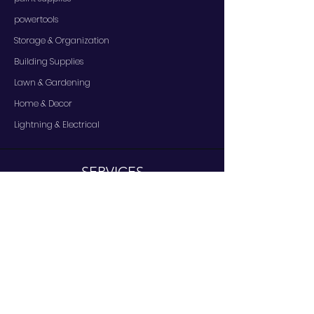
powertools
Storage & Organization
Building Supplies
Lawn & Gardening
Home & Decor
Lightning & Electrical
SERVICES
Contact Us
Services
Help Center
IN REGARDS TO