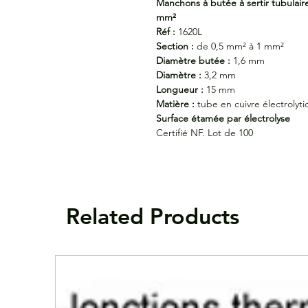
Manchons à butée à sertir tubulair
mm²
Réf :
1620L
Section :
de 0,5 mm² à 1 mm²
Diamètre butée :
1,6 mm
Diamètre :
3,2 mm
Longueur :
15 mm
Matière :
tube en cuivre électrolyt
Surface étamée par électrolyse
Certifié NF. Lot de 100
Related Products