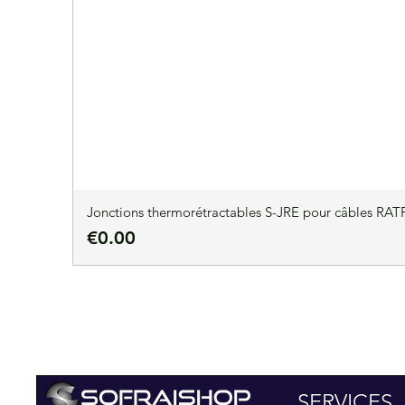
Jonctions thermorétractables S-JRE pour câbles RATP
Price
€0.00
SERVICES