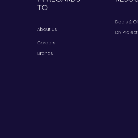
TO
Deals & O
About Us
DIY Projec
Careers
Brands