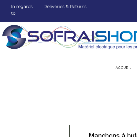
In regards
Deliveries & Returns
to
ACCUEIL