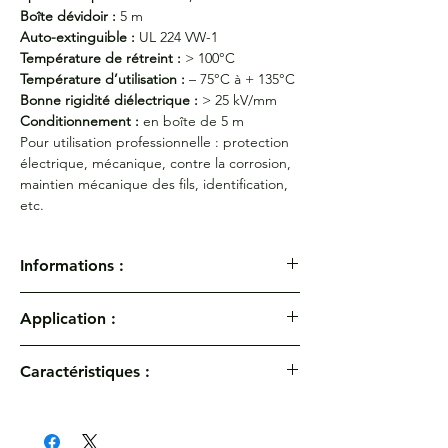
Boîte dévidoir :
5 m
Auto-extinguible :
UL 224 VW-1
Température de rétreint :
> 100°C
Température d’utilisation :
– 75°C à + 135°C
Bonne rigidité diélectrique :
> 25 kV/mm
Conditionnement :
en boîte de 5 m
Pour utilisation professionnelle : protection
électrique, mécanique, contre la corrosion,
maintien mécanique des fils, identification,
etc.
Informations :
Gaine thermorétractable à paroi fine PLF
Application :
100. Boîte dévidoir
Gaine thermorétractable en polyoléfine
Pour utilisation professionnelle : protection
réticulé flexible, grade professionnel
Caractéristiques :
électrique, mécanique, contre la corrosion,
Référence produit :
HTB3/4
maintien mécanique des fils, identification,
Coefficient de rétreint :
2/1
Spécifications :
MIL - I - 23053/5 classes 1 et
etc.
Ø Diamètre avant rétreint :
Ø
19,1 mm
3 (2 transparent)