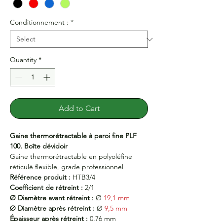
Conditionnement :
*
Quantity
*
Add to Cart
Gaine thermorétractable à paroi fine PLF
100. Boîte dévidoir
Gaine thermorétractable en polyoléfine
réticulé flexible, grade professionnel
Référence produit :
HTB3/4
Coefficient de rétreint :
2/1
Ø Diamètre avant rétreint :
Ø
19,1 mm
Ø Diamètre après rétreint :
Ø
9,5 mm
Épaisseur après rétreint :
0,76 mm