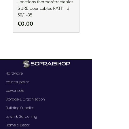
Jonctions thermorétractables
Jonctions thermorétrac
S-JRE pour câbles RATP - 3-
S-JRE pour câbles RATP
50/1-35
35/1-50
Price
Price
€0.00
€0.00
Hardware
paint supplies
powertools
Storage & Organization
Building Supplies
Lawn & Gardening
Home & Decor