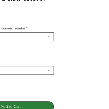
nt/après rétreint
*
Add to Cart