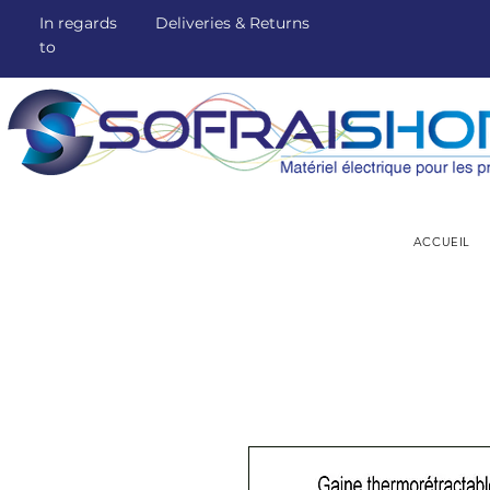
In regards
Deliveries & Returns
to
ACCUEIL