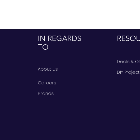
IN REGARDS
RESO
TO
Deals & O
About Us
DIY Projec
Careers
Brands