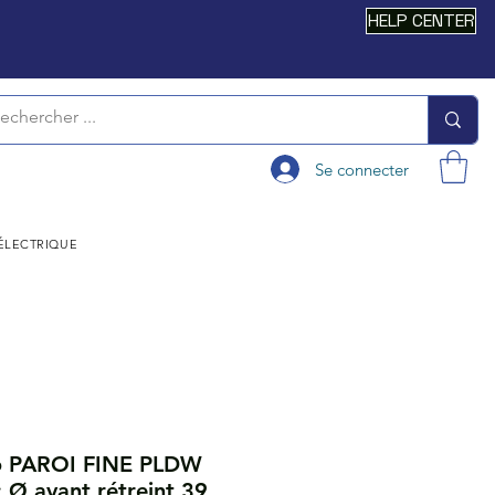
HELP CENTER
Se connecter
 ÉLECTRIQUE
o PAROI FINE PLDW
: Ø avant rétreint 39