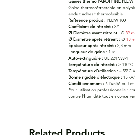
Gaines thermo PAROI FINE PLDW 100
Gaine thermorétractable en polyoléf
enduit adhésif thermofusible
Référence produit :
PLDW 100
Coefficient de rétreint :
3/1
Ø Diamètre avant rétreint :
Ø
39 
Ø Diamètre après rétreint :
Ø
13 
Épaisseur après rétreint :
2,8 mm
Longueur de gaine :
1 m
Auto-extinguible :
UL 224 VW-1
Température de rétreint :
> 110°C
Température d’utilisation :
– 55°C à
Bonne rigidité diélectrique :
15 kV
Conditionnement :
à l'unité ou
Lot
Pour utilisation professionnelle : c
contre l’humidité tout en conservan
Related Products