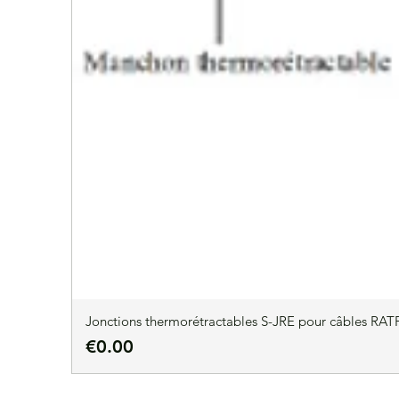
Jonctions thermorétractables S-JRE pour câbles RATP
Price
€0.00