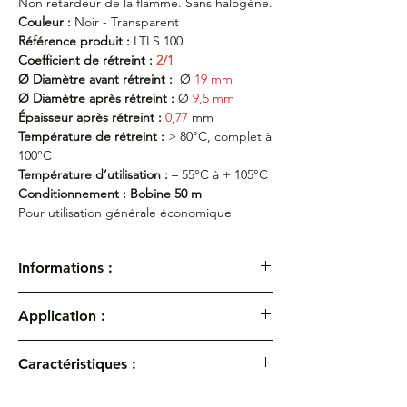
Non retardeur de la flamme. Sans halogène.
Couleur :
Noir - Transparent
Référence produit :
LTLS 100
Coefficient de rétreint :
2/1
Ø Diamètre avant rétreint :
Ø
19 mm
Ø Diamètre après rétreint :
Ø
9,5 mm
Épaisseur après rétreint :
0,77
mm
Température de rétreint :
> 80°C, complet à
100°C
Température d’utilisation :
– 55°C à + 105°C
Conditionnement : Bobine 50 m
Pour utilisation générale économique
Informations :
Gaine thermorétractable à paroi fine
Application :
grade économique.
Gaine thermorétractable en polyoléfine
Pour utilisation générale et économique.
réticulé flexible, grade
Caractéristiques :
économique, non auto-extinguible.
Non retardeur de la flamme. Sans halogène.