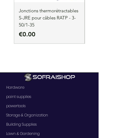
Jonctions thermorétractables
Jonctions thermorétrac
S-JRE pour câbles RATP - 3-
S-JRE pour câbles RATP
50/1-35
35/1-50
Price
Price
€0.00
€0.00
Hardware
paint supplies
powertools
Storage & Organization
Building Supplies
Lawn & Gardening