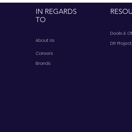
IN REGARDS
RESO
TO
Deals & O
About Us
DIY Projec
Careers
Brands