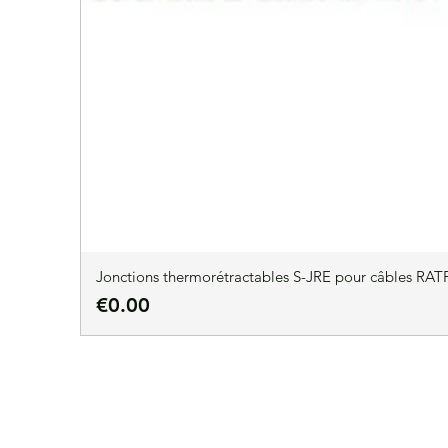
Jonctions thermorétractables S-JRE pour câbles RATP
Price
€0.00