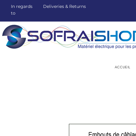
In regards
Deliveries & Returns
to
ACCUEIL