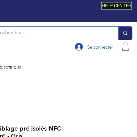
HELP CENTER
Se connecter
 ÉLECTRIQUE
blage pré-isolés NFC -
² - Gris