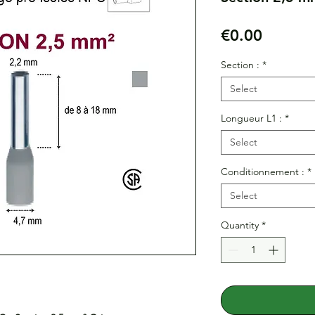
Price
€0.00
Section :
*
Select
Longueur L1 :
*
Select
Conditionnement :
*
Select
Quantity
*