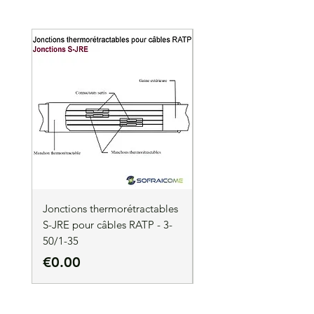
Jonctions thermorétractables
Jonctions thermorétrac
S-JRE pour câbles RATP - 3-
S-JRE pour câbles RATP
50/1-35
35/1-50
Price
Price
€0.00
€0.00