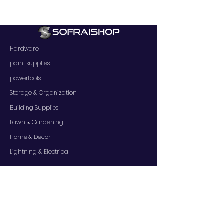
Hardware
paint supplies
powertools
Storage & Organization
Building Supplies
Lawn & Gardening
Home & Decor
Lightning & Electrical
SERVICES
Contact Us