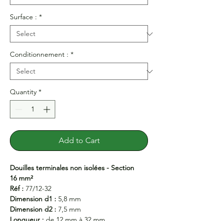
Surface :
*
Conditionnement :
*
Quantity
*
Add to Cart
Douilles terminales non isolées - Section
16 mm²
Réf :
77/12-32
Dimension d1 :
5,8 mm
Dimension d2 :
7,5 mm
Longueur :
de 12 mm à 32 mm