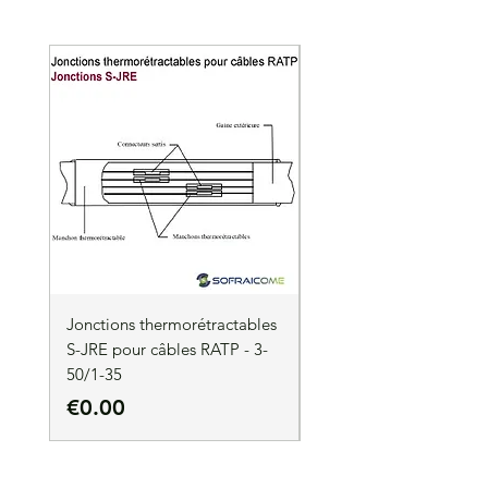
Jonctions thermorétractables
Jonctions thermorétrac
S-JRE pour câbles RATP - 3-
S-JRE pour câbles RATP
50/1-35
35/1-50
Price
Price
€0.00
€0.00