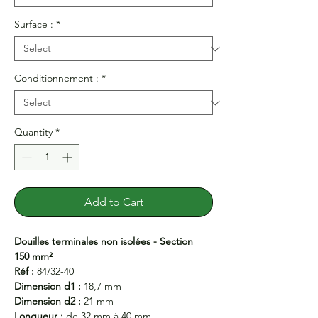
Surface :
*
Conditionnement :
*
Quantity
*
Add to Cart
Douilles terminales non isolées - Section
150 mm²
Réf :
84/32-40
Dimension d1 :
18,7 mm
Dimension d2 :
21 mm
Longueur :
de 32 mm à 40 mm