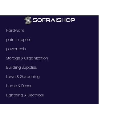
Hardware
paint supplies
powertools
Storage & Organization
Building Supplies
Lawn & Gardening
Home & Decor
Lightning & Electrical
SERVICES
Contact Us