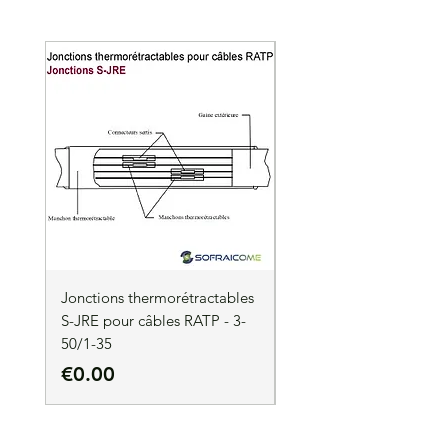
Jonctions thermorétractables
Jonctions thermorétrac
S-JRE pour câbles RATP - 3-
S-JRE pour câbles RATP
50/1-35
35/1-50
Price
Price
€0.00
€0.00