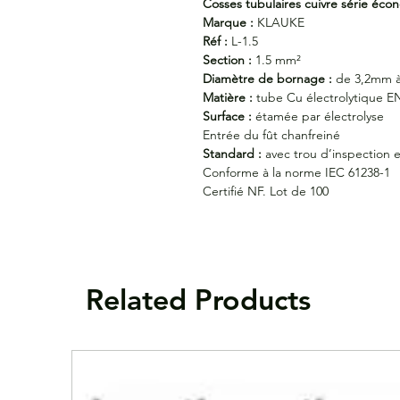
Cosses tubulaires cuivre série éc
Marque :
KLAUKE
Réf :
L-1.5
Section :
1.5 mm²
Diamètre de bornage :
de 3,2mm 
Matière :
tube Cu électrolytique E
Surface :
étamée par électrolyse
Entrée du fût chanfreiné
Standard :
avec trou d’inspection e
Conforme à la norme IEC 61238-1
Certifié NF. Lot de 100
Related Products