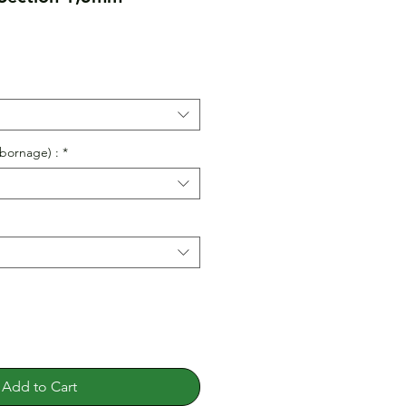
ale
rice
bornage) :
*
Add to Cart