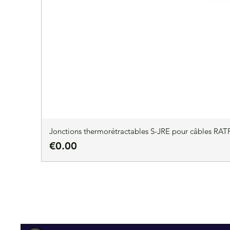
Jonctions thermorétractables S-JRE pour câbles RATP
Price
€0.00