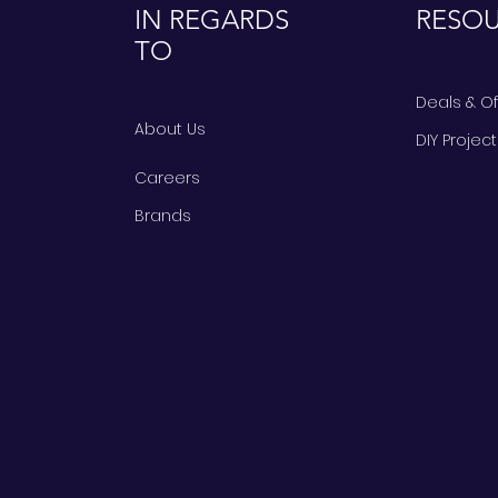
IN REGARDS
RESO
TO
Deals & O
About Us
DIY Projec
Careers
Brands