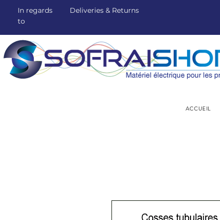
In regards
Deliveries & Returns
to
ACCUEIL