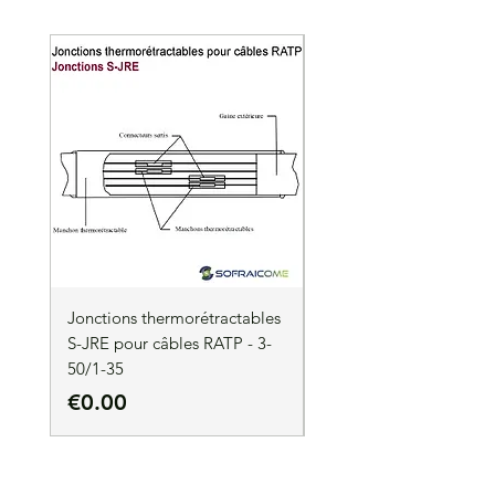
Jonctions thermorétractables
Jonctions thermorétrac
S-JRE pour câbles RATP - 3-
S-JRE pour câbles RATP
50/1-35
35/1-50
Price
Price
€0.00
€0.00