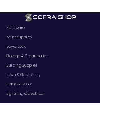
Hardware
paint supplies
powertools
Storage & Organization
Building Supplies
Lawn & Gardening
Home & Decor
Lightning & Electrical
SERVICES
Contact Us
Services