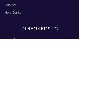
Services
Help Center
IN REGARDS TO
About Us
Careers
Brands
RESOURCES
Deals & Offers
DIY Projects & Ideas
FOLLOW US