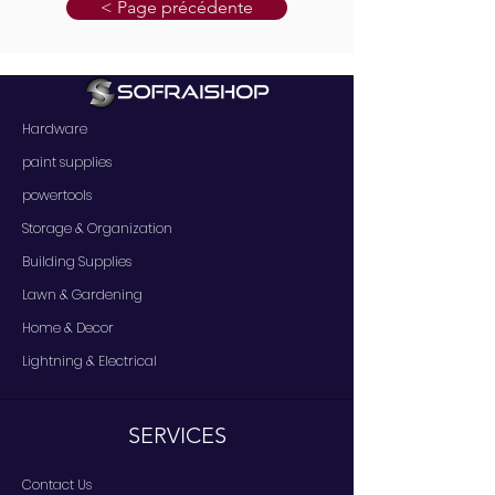
< Page précédente
Hardware
paint supplies
powertools
Storage & Organization
Building Supplies
Lawn & Gardening
Home & Decor
Lightning & Electrical
SERVICES
Contact Us